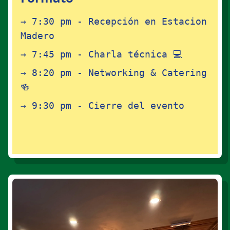
→ 7:30 pm - Recepción en Estacion
Madero
→ 7:45 pm - Charla técnica 💻
→ 8:20 pm - Networking & Catering
🍻
→ 9:30 pm - Cierre del evento