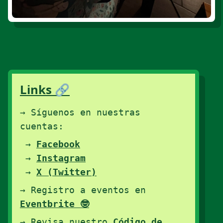
Links 🔗
→ Síguenos en nuestras
cuentas:
→
Facebook
→
Instagram
→
X (Twitter)
→ Registro a eventos en
Eventbrite 🤓
→ Revisa nuestro
Código de